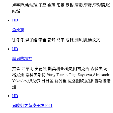
卢宇静,余浩瑞,于磊,崔璨,阳蕾,罗彬,唐秦,李彦,李彩瑞,张
皓然
HD
鱼妖志
徐冬冬,尹子维,李岩,彭静,马率,成诚,刘风刚,杨永文
HD
魔鬼的精神
杰森·弗莱明,安德烈·斯莫利亚科夫,阿雷克西·查多夫,阿
格尼娅·蒂科夫斯特,Yuriy Tsurilo,Olga Zaytseva,Aleksandr
Yakovlev,伊戈尔·日日金,瓦列里·佐洛图欣,尼娜·鲁斯拉诺
娃
HD
鬼吹灯之黄皮子坟2021