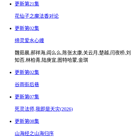
更新第21集
花仙子之魔法香对论
更新第02集
缔灵爱水心缠
魏茹晨,郝祥海,阎么么,陈张太康,关云月,楚越,闫夜桥,刘
知否,林柏青,陆庚宜,图特哈蒙,金琪
更新第02集
谷雨街后巷
更新第07集
死灵法师,我即是天灾(2026)
更新第08集
山海经之山海归序