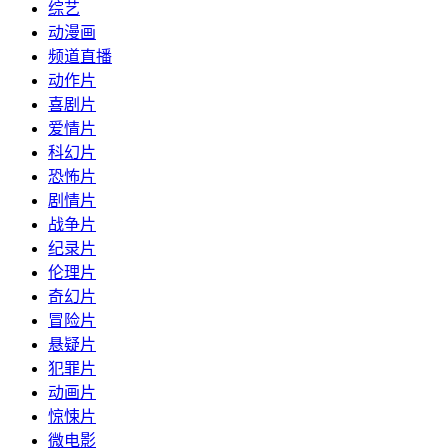
综艺
动漫画
频道直播
动作片
喜剧片
爱情片
科幻片
恐怖片
剧情片
战争片
纪录片
伦理片
奇幻片
冒险片
悬疑片
犯罪片
动画片
惊悚片
微电影