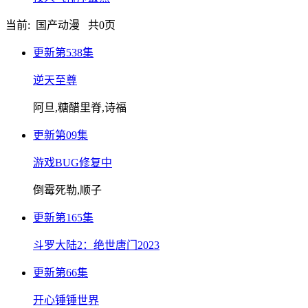
当前: 国产动漫 共
0
页
更新第538集
逆天至尊
阿旦,糖醋里脊,诗福
更新第09集
游戏BUG修复中
倒霉死勒,顺子
更新第165集
斗罗大陆2：绝世唐门2023
更新第66集
开心锤锤世界