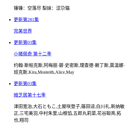
锤锤：空落尽 梨妹：涩尕猫
更新第281集
完美世界
更新第03集
小猪佩奇 第十二季
约翰·斯帕克斯,阿梅丽·碧·史密斯,理查德·赖丁斯,莫温娜·
班克斯,Kira,Monteith,Alice,May
更新第03集
暗芝居第十七季
津田宽治,大石ともこ,土屋咲登子,篠田谅,白川礼,新纳敏
正,三宅美羽,中村朱里,山根馅,五郎丸莉菜,花谷聪亮,拓
也,翔司