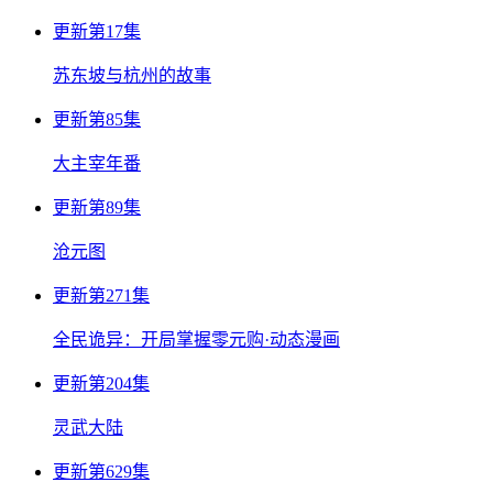
更新第17集
苏东坡与杭州的故事
更新第85集
大主宰年番
更新第89集
沧元图
更新第271集
全民诡异：开局掌握零元购·动态漫画
更新第204集
灵武大陆
更新第629集