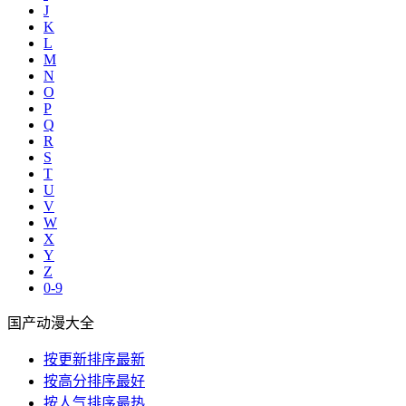
J
K
L
M
N
O
P
Q
R
S
T
U
V
W
X
Y
Z
0-9
国产动漫大全
按更新排序
最新
按高分排序
最好
按人气排序
最热