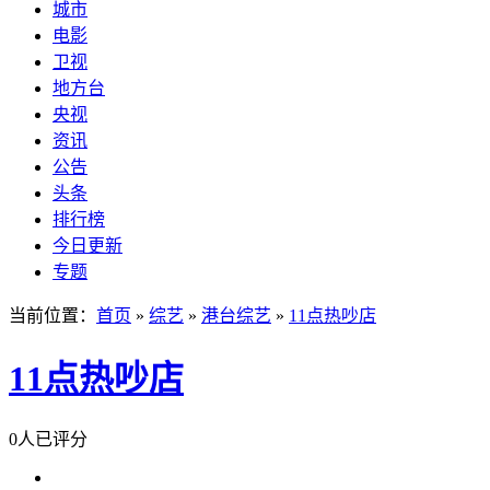
城市
电影
卫视
地方台
央视
资讯
公告
头条
排行榜
今日更新
专题
当前位置：
首页
»
综艺
»
港台综艺
»
11点热吵店
11点热吵店
0人已评分