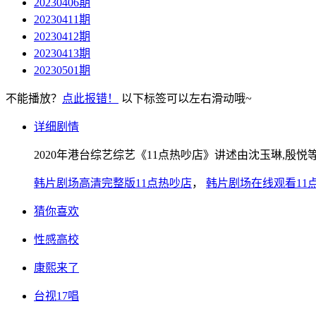
20230406期
20230411期
20230412期
20230413期
20230501期
不能播放？
点此报错！
以下标签可以左右滑动哦~
详细剧情
2020年港台综艺综艺《11点热吵店》讲述由沈玉琳,殷悦
韩片剧场高清完整版11点热吵店
，
韩片剧场在线观看11
猜你喜欢
性感高校
康熙来了
台视17唱