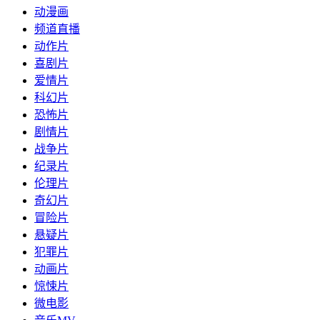
动漫画
频道直播
动作片
喜剧片
爱情片
科幻片
恐怖片
剧情片
战争片
纪录片
伦理片
奇幻片
冒险片
悬疑片
犯罪片
动画片
惊悚片
微电影