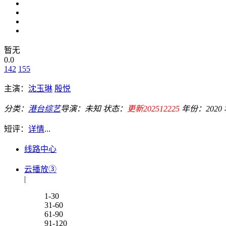
暂无
0.0
142
155
主演：
沈玉琳
殷悦
分类：
港台综艺
导演：
未知
状态：
更新202512225
年份：
2020
短评：
详情
...
线路中心
云播放③
|
1-30
31-60
61-90
91-120