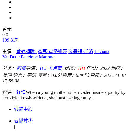
暂无
0.0
199
317
主演：
蕾妮·库利
杰克·霍洛维茨
文森特·加洛
Luciana
VanDette
Penelope Martone
分类：
剧情
导演：
D·J·卡卢索
状态：
HD
年份：
2022
地区：
美国
语言：
英语
豆瓣：0.0分
热度：989 ℃
更新：
2023-11-18
17:58:08
短评：
详情
When a young mother is barricaded inside a pantry by
her violent ex-boyfriend, she must use ingenuity ...
线路中心
云播放③
|