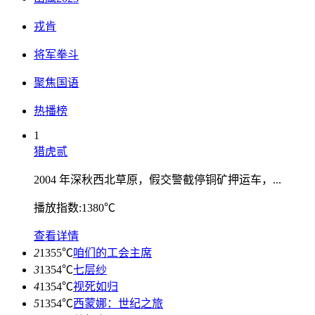
戎肯
将军拳斗
聚焦国语
热播榜
1
猎虎贰
2004 年深秋西北草原，假交警截停铜矿押运车，...
播放指数:1380℃
查看详情
2
1355℃
咱们的工会主席
3
1354℃
七层纱
4
1354℃
视死如归
5
1354℃
西蒙娜：世纪之旅