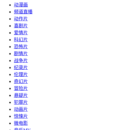
动漫画
频道直播
动作片
喜剧片
爱情片
科幻片
恐怖片
剧情片
战争片
纪录片
伦理片
奇幻片
冒险片
悬疑片
犯罪片
动画片
惊悚片
微电影