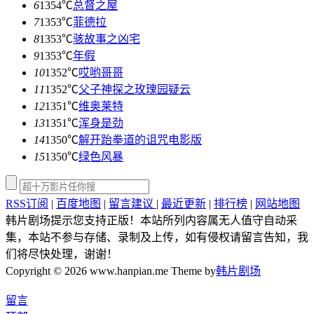
6
1354℃
总督之屋
7
1353℃
菲德拉
8
1353℃
骇故事之凶宅
9
1353℃
年假
10
1352℃
哎哟哥哥
11
1352℃
父子神探之玫瑰园疑云
12
1351℃
维奥莱特
13
1351℃
浑身是劲
14
1350℃
解开跆拳道的诅咒电影版
15
1350℃
绿色风暴
RSS订阅
|
百度地图
|
留言建议
|
最近更新
|
排行榜
|
网站地图
韩片剧场提示您支持正版！本站所列内容属无人值守自动采
集，本站不参与存储、录制及上传，如有侵权请留言告知，我
们将尽快处理，谢谢！
Copyright © 2026 www.hanpian.me Theme by
韩片剧场
留言