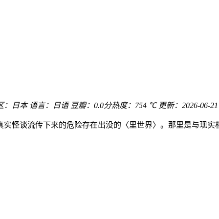
区：
日本
语言：
日语
豆瓣：0.0分
热度：754 ℃
更新：
2026-06-21
真实怪谈流传下来的危险存在出没的〈里世界〉。那里是与现