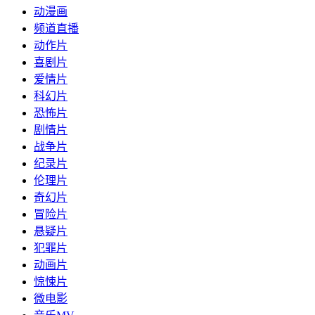
动漫画
频道直播
动作片
喜剧片
爱情片
科幻片
恐怖片
剧情片
战争片
纪录片
伦理片
奇幻片
冒险片
悬疑片
犯罪片
动画片
惊悚片
微电影