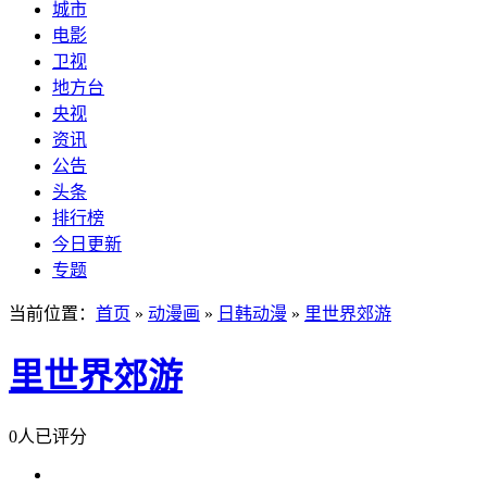
城市
电影
卫视
地方台
央视
资讯
公告
头条
排行榜
今日更新
专题
当前位置：
首页
»
动漫画
»
日韩动漫
»
里世界郊游
里世界郊游
0人已评分