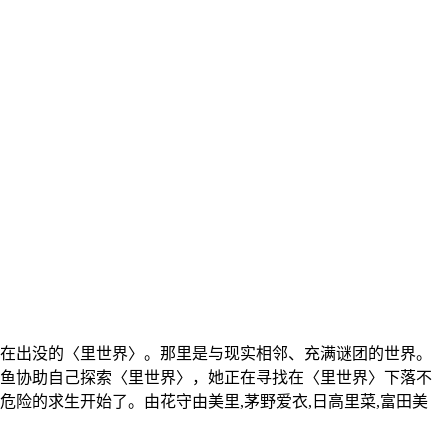
存在出没的〈里世界〉。那里是与现实相邻、充满谜团的世界。
鱼协助自己探索〈里世界〉，她正在寻找在〈里世界〉下落不
险的求生开始了。由花守由美里,茅野爱衣,日高里菜,富田美