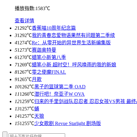
播放指数:1583℃
查看详情
2
1292℃
香蕉喵10周年纪念篇
3
1292℃
我的青春恋爱物语果然有问题第二季续
4
1274℃
Re：从零开始的异世界生活新编集版
5
1273℃
赛迦奥特曼
6
1270℃
蜡笔小新第八季
7
1269℃
蜡笔小新 超时空！呼风唤雨的我的新娘
8
1267℃
零之使魔FINAL
9
1265℃
月歌
10
1262℃
黑子的篮球第二季 OAD
11
1260℃
潜行吧！奈亚子W OVA
12
1259℃
归来的手里剑战队忍忍者 忍忍女孩VS男孩 最终
13
1257℃
蛹
14
1257℃
天狼
15
1255℃
少女歌剧 Revue Starlight 剧场版