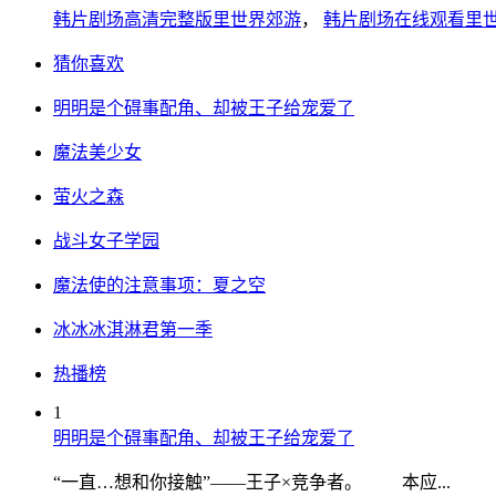
韩片剧场高清完整版里世界郊游
，
韩片剧场在线观看里
猜你喜欢
明明是个碍事配角、却被王子给宠爱了
魔法美少女
萤火之森
战斗女子学园
魔法使的注意事项：夏之空
冰冰冰淇淋君第一季
热播榜
1
明明是个碍事配角、却被王子给宠爱了
“一直…想和你接触”——王子×竞争者。 本应...