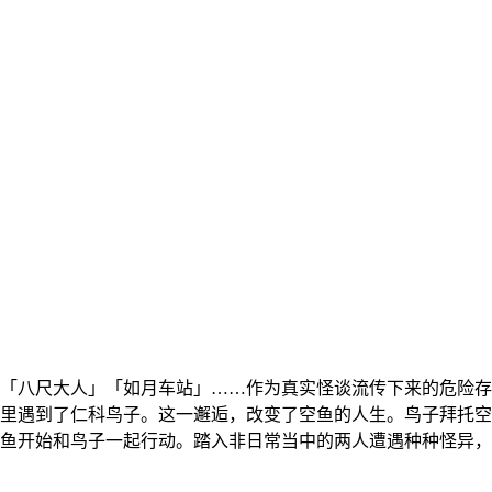
去」「八尺大人」「如月车站」……作为真实怪谈流传下来的危险
遇到了仁科鸟子。这一邂逅，改变了空鱼的人生。鸟子拜托空
鱼开始和鸟子一起行动。踏入非日常当中的两人遭遇种种怪异，危