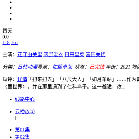
暂无
0.0
118
161
主演：
花守由美里
茅野爱衣
日高里菜
富田美忧
分类：
日韩动漫
导演：
佐藤卓哉
状态：
已完结
年份：
2021
地
短评：
详情
「扭来扭去」「八尺大人」「如月车站」……作为
〈里世界〉，并在那里遇到了仁科鸟子。这一邂逅，改...
线路中心
云播放③
|
第01集
第02集