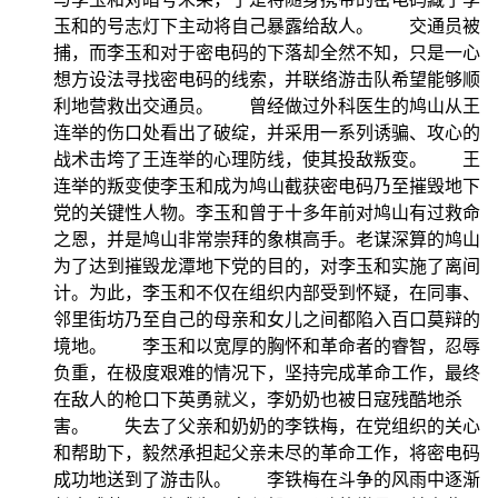
玉和的号志灯下主动将自己暴露给敌人。 交通员被
捕，而李玉和对于密电码的下落却全然不知，只是一心
想方设法寻找密电码的线索，并联络游击队希望能够顺
利地营救出交通员。 曾经做过外科医生的鸠山从王
连举的伤口处看出了破绽，并采用一系列诱骗、攻心的
战术击垮了王连举的心理防线，使其投敌叛变。 王
连举的叛变使李玉和成为鸠山截获密电码乃至摧毁地下
党的关键性人物。李玉和曾于十多年前对鸠山有过救命
之恩，并是鸠山非常崇拜的象棋高手。老谋深算的鸠山
为了达到摧毁龙潭地下党的目的，对李玉和实施了离间
计。为此，李玉和不仅在组织内部受到怀疑，在同事、
邻里街坊乃至自己的母亲和女儿之间都陷入百口莫辩的
境地。 李玉和以宽厚的胸怀和革命者的睿智，忍辱
负重，在极度艰难的情况下，坚持完成革命工作，最终
在敌人的枪口下英勇就义，李奶奶也被日寇残酷地杀
害。 失去了父亲和奶奶的李铁梅，在党组织的关心
和帮助下，毅然承担起父亲未尽的革命工作，将密电码
成功地送到了游击队。 李铁梅在斗争的风雨中逐渐