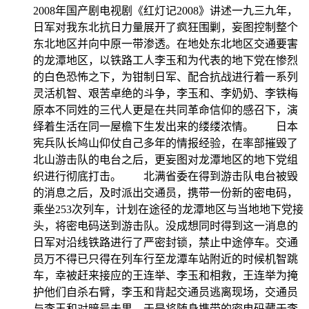
2008年国产剧电视剧《红灯记2008》讲述一九三九年，
日军对我东北抗日力量展开了疯狂围剿，妄图控制整个
东北地区并向中原一带渗透。在地处东北地区交通要害
的龙潭地区，以铁路工人李玉和为代表的地下党在惨烈
的白色恐怖之下，为钳制日军、配合抗战进行着一系列
灵活机智、艰苦卓绝的斗争，李玉和、李奶奶、李铁梅
原本不同姓的三代人更是在共同革命信仰的感召下，演
绎着生活在同一屋檐下生发出来的缕缕浓情。 日本
宪兵队长鸠山仰仗自己多年的情报经验，在率部摧毁了
北山游击队的电台之后，更妄图对龙潭地区的地下党组
织进行彻底打击。 北满省委在得到游击队电台被毁
的消息之后，及时派出交通员，携带一份新的密电码，
乘坐253次列车，计划在途径的龙潭地区与当地地下党接
头，将密电码送到游击队。没成想同时得到这一消息的
日军对沿线铁路进行了严密封锁，禁止中途停车。交通
员万不得已只得在列车行至龙潭车站附近的时候机智跳
车，幸被赶来接应的王连举、李玉和相救，王连举为掩
护他们自杀右臂，李玉和背起交通员逃离现场，交通员
与李玉和对暗号未果，于是将随身携带的密电码藏于李