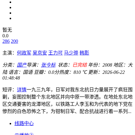
暂无
0.0
286
200
主演：
何政军
吴京安
王力可
马少骅
韩影
分类：
国产
导演：
张今标
状态：
已完结
年份：
2008
地区：
大
陆
语言：
国语
豆瓣：0.0分
热度：810 ℃
更新：
2026-06-22
01:48:48
短评：
详情
一九三九年，日军对我东北抗日力量展开了疯狂围
剿，妄图控制整个东北地区并向中原一带渗透。在地处东北地
区交通要害的龙潭地区，以铁路工人李玉和为代表的地下党在
惨烈的白色恐怖之下，为钳制日军、配合抗战进行着一系列...
线路中心