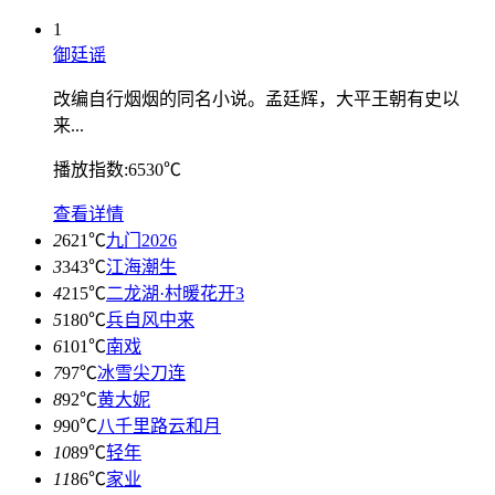
1
御廷谣
改编自行烟烟的同名小说。孟廷辉，大平王朝有史以
来...
播放指数:6530℃
查看详情
2
621℃
九门2026
3
343℃
江海潮生
4
215℃
二龙湖·村暖花开3
5
180℃
兵自风中来
6
101℃
南戏
7
97℃
冰雪尖刀连
8
92℃
黄大妮
9
90℃
八千里路云和月
10
89℃
轻年
11
86℃
家业