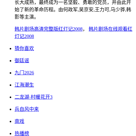
长大成熟，最终成为一名坚毅、勇敢的党员，并由此开
始了新的革命历程。由何政军,吴京安,王力可,马少骅,韩
影等主演。
韩片剧场高清完整版红灯记2008
，
韩片剧场在线观看红
灯记2008
猜你喜欢
御廷谣
九门2026
江海潮生
二龙湖·村暖花开3
兵自风中来
南戏
热播榜