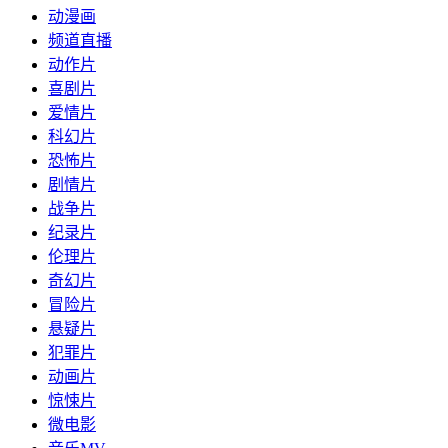
动漫画
频道直播
动作片
喜剧片
爱情片
科幻片
恐怖片
剧情片
战争片
纪录片
伦理片
奇幻片
冒险片
悬疑片
犯罪片
动画片
惊悚片
微电影