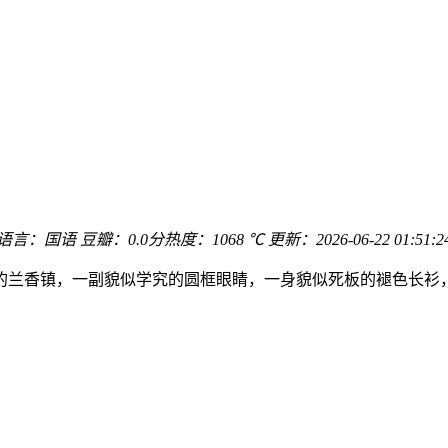
语言：
国语
豆瓣：0.0分
热度：1068 ℃
更新：
2026-06-22 01:51:2
的兰香镇，一副貌似学究的圆框眼睛，一身貌似死板的褪色长衫