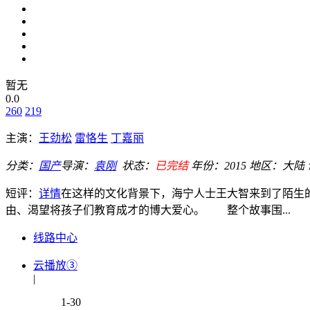
暂无
0.0
260
219
主演：
王劲松
雷恪生
丁嘉丽
分类：
国产
导演：
袁刚
状态：
已完结
年份：
2015
地区：
大陆
短评：
详情
在这样的文化背景下，海宁人士王大智来到了陌生
由、渴望将孩子们教育成才的博大爱心。 整个故事围...
线路中心
云播放③
|
1-30