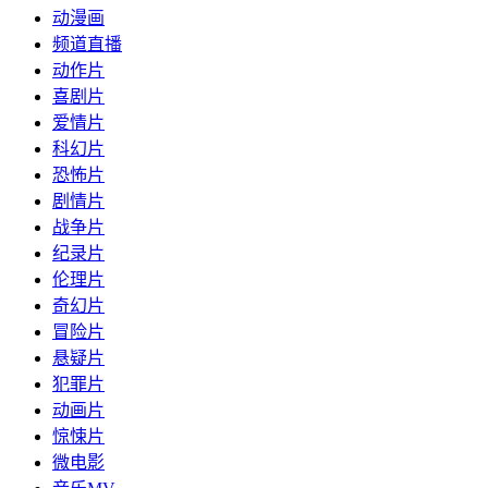
动漫画
频道直播
动作片
喜剧片
爱情片
科幻片
恐怖片
剧情片
战争片
纪录片
伦理片
奇幻片
冒险片
悬疑片
犯罪片
动画片
惊悚片
微电影