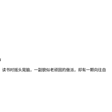
4
，读书时摇头晃脑，一副貌似老顽固的做派，却有一颗向往自