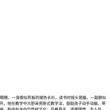
框眼睛，一身貌似死板的褪色长衫，读书时摇头晃脑，一副貌似
开。他在教学中大胆采用新式教学法，鼓励孩子动手动脑，带
分钟。剧中包含中华传统文化：品格意志、道德理想、为人处