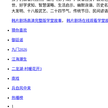
世、好学求知、智慧谋略、生活启示、幽默诙谐、历史名
大发明、十八般武艺、二十四节气、传统节日、民间谚语
韩片剧场高清完整版学堂故事
，
韩片剧场在线观看学堂
猜你喜欢
御廷谣
九门2026
江海潮生
二龙湖·村暖花开3
南戏
兵自风中来
热播榜
1