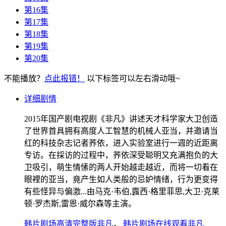
第16集
第17集
第18集
第19集
第20集
不能播放？
点此报错！
以下标签可以左右滑动哦~
详细剧情
2015年国产剧电视剧《非凡》讲述天才科学家大卫创造
了世界首具拥有高度人工智慧的机械人亚当，并邀请当
红的科技杂志记者荞依，进入实验室进行一週的近距离
专访。在採访的过程中，荞依深受聪明又充满抱负的大
卫吸引，萌生情愫的两人开始越走越近，而将一切看在
眼裡的亚当，竟产生如人类般的忌妒情绪，行为更变得
有些怪异与偏激...由马克·韦伯,露西·格里菲思,大卫·克莱
顿·罗杰斯,雷恩·威尔森等主演。
韩片剧场高清完整版非凡
，
韩片剧场在线观看非凡