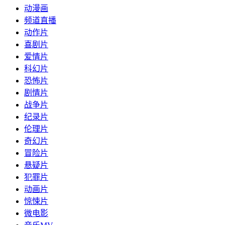
动漫画
频道直播
动作片
喜剧片
爱情片
科幻片
恐怖片
剧情片
战争片
纪录片
伦理片
奇幻片
冒险片
悬疑片
犯罪片
动画片
惊悚片
微电影