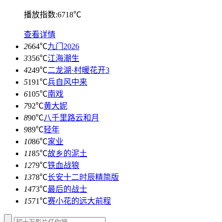
播放指数:6718℃
查看详情
2
664℃
九门2026
3
356℃
江海潮生
4
249℃
二龙湖·村暖花开3
5
191℃
兵自风中来
6
105℃
南戏
7
92℃
黄大妮
8
90℃
八千里路云和月
9
89℃
轻年
10
86℃
家业
11
85℃
故乡的泥土
12
79℃
铁血战狼
13
78℃
长安十二时辰精简版
14
73℃
最后的战士
15
71℃
赛小花的远大前程