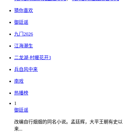
猜你喜欢
御廷谣
九门2026
江海潮生
二龙湖·村暖花开3
兵自风中来
南戏
热播榜
1
御廷谣
改编自行烟烟的同名小说。孟廷辉，大平王朝有史以
来...