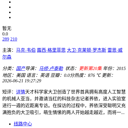
暂无
0.0
289
210
主演：
马克·韦伯
露西·格里菲思
大卫·克莱顿·罗杰斯
雷恩·威
尔森
分类：
国产
导演：
马修·卢泰勒
状态：
更新第20集
年份：
2015
地区：
美国
语言：
英语
豆瓣：0.0分
热度：876 ℃
更新：
2026-06-21 19:27:29
短评：
详情
天才科学家大卫创造了世界首具拥有高度人工智慧
的机械人亚当，并邀请当红的科技杂志记者荞依，进入实验室
进行一週的近距离专访。在採访的过程中，荞依深受聪明又充
满抱负的大卫吸引，萌生情愫的两人开始越走越近，而将一...
线路中心