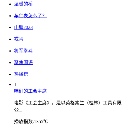
温暖的桥
车仁表怎么了？
山鹰2023
戎肯
将军拳斗
聚焦国语
热播榜
1
咱们的工会主席
电影《工会主席》，是以英格索兰（桂林）工具有限
公...
播放指数:1355℃