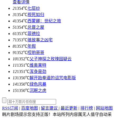
查看详情
2
1354℃
七层纱
3
1354℃
视死如归
4
1354℃
西蒙娜：世纪之旅
5
1354℃
总督之屋
6
1353℃
菲德拉
7
1353℃
骇故事之凶宅
8
1353℃
年假
9
1352℃
哎哟哥哥
10
1352℃
父子神探之玫瑰园疑云
11
1351℃
维奥莱特
12
1351℃
浑身是劲
13
1350℃
解开跆拳道的诅咒电影版
14
1350℃
绿色风暴
15
1350℃
沉眠之虎
RSS订阅
|
百度地图
|
留言建议
|
最近更新
|
排行榜
|
网站地图
韩片剧场提示您支持正版！本站所列内容属无人值守自动采