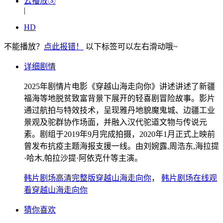
云播放③
|
HD
不能播放？
点此报错！
以下标签可以左右滑动哦~
详细剧情
2025年剧情片电影《穿越山海走向你》讲述讲述了新疆
福海等地脱贫致富背景下展开的轻喜剧冒险故事。影片
通过航拍与特效技术，呈现雅丹地貌魔鬼城、边疆工业
景观及驼群协作场面，并融入汉代驼道文物与传说元
素。剧组于2019年9月完成拍摄，2020年1月正式上映前
曾发布抗疫主题海报支援一线。由刘婉露,周浩东,海拉提
·哈木,帕拉沙提·阿依克什等主演。
韩片剧场高清完整版穿越山海走向你
，
韩片剧场在线观
看穿越山海走向你
猜你喜欢