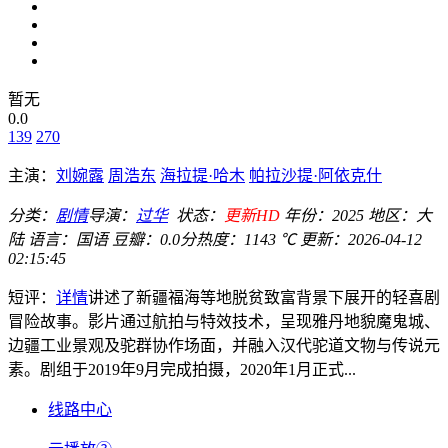
暂无
0.0
139
270
主演：
刘婉露
周浩东
海拉提·哈木
帕拉沙提·阿依克什
分类：
剧情
导演：
过华
状态：
更新HD
年份：
2025
地区：
大
陆
语言：
国语
豆瓣：0.0分
热度：1143 ℃
更新：
2026-04-12
02:15:45
短评：
详情
讲述了新疆福海等地脱贫致富背景下展开的轻喜剧
冒险故事。影片通过航拍与特效技术，呈现雅丹地貌魔鬼城、
边疆工业景观及驼群协作场面，并融入汉代驼道文物与传说元
素。剧组于2019年9月完成拍摄，2020年1月正式...
线路中心