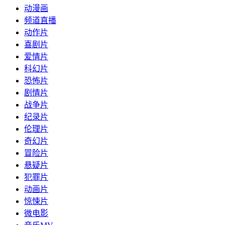
动漫画
频道直播
动作片
喜剧片
爱情片
科幻片
恐怖片
剧情片
战争片
纪录片
伦理片
奇幻片
冒险片
悬疑片
犯罪片
动画片
惊悚片
微电影