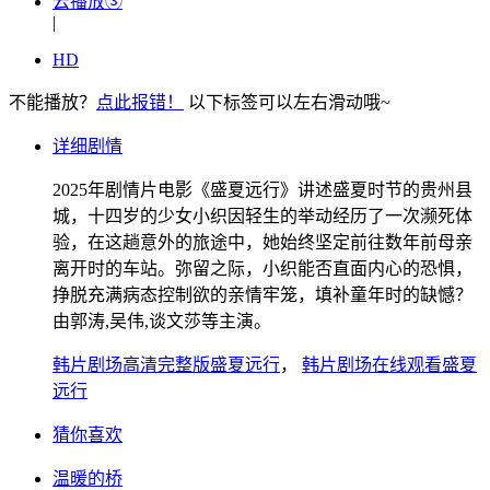
云播放③
|
HD
不能播放？
点此报错！
以下标签可以左右滑动哦~
详细剧情
2025年剧情片电影《盛夏远行》讲述盛夏时节的贵州县
城，十四岁的少女小织因轻生的举动经历了一次濒死体
验，在这趟意外的旅途中，她始终坚定前往数年前母亲
离开时的车站。弥留之际，小织能否直面内心的恐惧，
挣脱充满病态控制欲的亲情牢笼，填补童年时的缺憾？
由郭涛,吴伟,谈文莎等主演。
韩片剧场高清完整版盛夏远行
，
韩片剧场在线观看盛夏
远行
猜你喜欢
温暖的桥