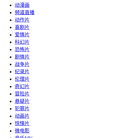
动漫画
频道直播
动作片
喜剧片
爱情片
科幻片
恐怖片
剧情片
战争片
纪录片
伦理片
奇幻片
冒险片
悬疑片
犯罪片
动画片
惊悚片
微电影