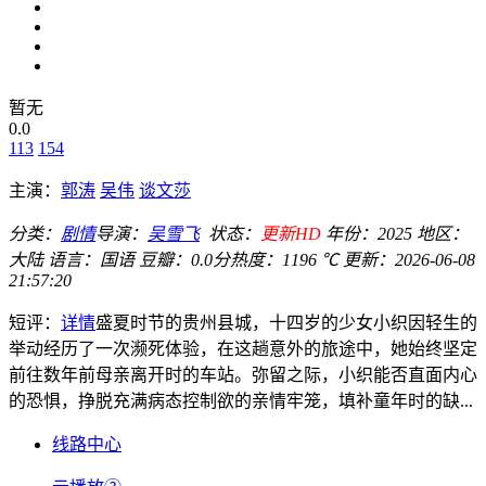
暂无
0.0
113
154
主演：
郭涛
吴伟
谈文莎
分类：
剧情
导演：
吴雪飞
状态：
更新HD
年份：
2025
地区：
大陆
语言：
国语
豆瓣：0.0分
热度：1196 ℃
更新：
2026-06-08
21:57:20
短评：
详情
盛夏时节的贵州县城，十四岁的少女小织因轻生的
举动经历了一次濒死体验，在这趟意外的旅途中，她始终坚定
前往数年前母亲离开时的车站。弥留之际，小织能否直面内心
的恐惧，挣脱充满病态控制欲的亲情牢笼，填补童年时的缺...
线路中心