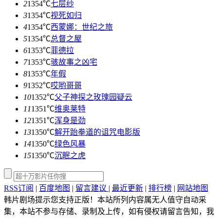
2
1354℃
七层纱
3
1354℃
视死如归
4
1354℃
西蒙娜：世纪之旅
5
1354℃
总督之屋
6
1353℃
菲德拉
7
1353℃
骇故事之凶宅
8
1353℃
年假
9
1352℃
哎哟哥哥
10
1352℃
父子神探之玫瑰园疑云
11
1351℃
维奥莱特
12
1351℃
浑身是劲
13
1350℃
解开跆拳道的诅咒电影版
14
1350℃
绿色风暴
15
1350℃
沉眠之虎
RSS订阅
|
百度地图
|
留言建议
|
最近更新
|
排行榜
|
网站地图
韩片剧场提示您支持正版！本站所列内容属无人值守自动采
集，本站不参与存储、录制及上传，如有侵权请留言告知，我