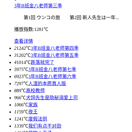
3年B班金八老师第三季
第1回 ウンコの旅 第2回 新人先生は一年...
播放指数:1281℃
查看详情
2
1242℃
3年B班金八老师第四季
3
1202℃
3年B班金八老师第五季
4
1014℃
跌落就完了
5
975℃
3年B班金八老师第七季
6
923℃
3年B班金八老师第六季
7
297℃
人渣的本愿真人版
8
89℃
高校教师
9
66℃
犬饲先生是隐秘溺爱上司
10
66℃
家族
11
59℃
夜王
12
41℃
度假法则
13
39℃
我们有点不对劲