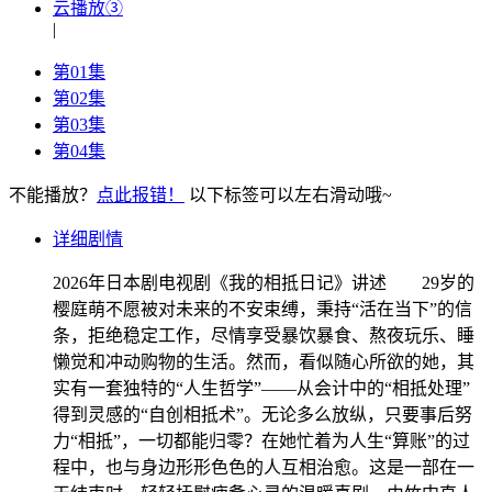
云播放③
|
第01集
第02集
第03集
第04集
不能播放？
点此报错！
以下标签可以左右滑动哦~
详细剧情
2026年日本剧电视剧《我的相抵日记》讲述 29岁的
樱庭萌不愿被对未来的不安束缚，秉持“活在当下”的信
条，拒绝稳定工作，尽情享受暴饮暴食、熬夜玩乐、睡
懒觉和冲动购物的生活。然而，看似随心所欲的她，其
实有一套独特的“人生哲学”——从会计中的“相抵处理”
得到灵感的“自创相抵术”。无论多么放纵，只要事后努
力“相抵”，一切都能归零？在她忙着为人生“算账”的过
程中，也与身边形形色色的人互相治愈。这是一部在一