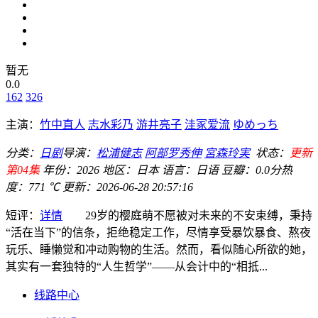
暂无
0.0
162
326
主演：
竹中直人
志水彩乃
游井亮子
洼冢爱流
ゆめっち
分类：
日剧
导演：
松浦健志
阿部罗秀伸
宮森玲実
状态：
更新
第04集
年份：
2026
地区：
日本
语言：
日语
豆瓣：0.0分
热
度：771 ℃
更新：
2026-06-28 20:57:16
短评：
详情
29岁的樱庭萌不愿被对未来的不安束缚，秉持
“活在当下”的信条，拒绝稳定工作，尽情享受暴饮暴食、熬夜
玩乐、睡懒觉和冲动购物的生活。然而，看似随心所欲的她，
其实有一套独特的“人生哲学”——从会计中的“相抵...
线路中心