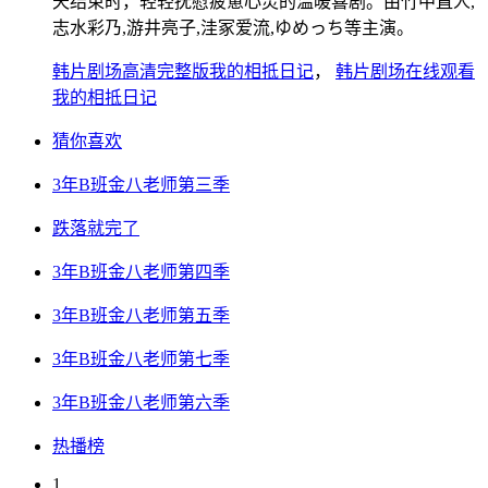
天结束时，轻轻抚慰疲惫心灵的温暖喜剧。由竹中直人,
志水彩乃,游井亮子,洼冢爱流,ゆめっち等主演。
韩片剧场高清完整版我的相抵日记
，
韩片剧场在线观看
我的相抵日记
猜你喜欢
3年B班金八老师第三季
跌落就完了
3年B班金八老师第四季
3年B班金八老师第五季
3年B班金八老师第七季
3年B班金八老师第六季
热播榜
1