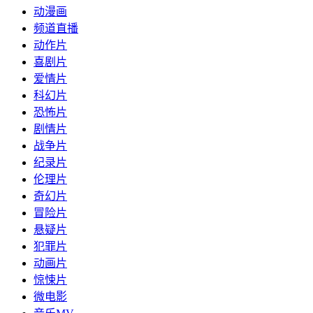
动漫画
频道直播
动作片
喜剧片
爱情片
科幻片
恐怖片
剧情片
战争片
纪录片
伦理片
奇幻片
冒险片
悬疑片
犯罪片
动画片
惊悚片
微电影