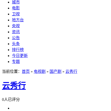
城市
电影
卫视
地方台
央视
资讯
公告
头条
排行榜
今日更新
专题
当前位置：
首页
»
电视剧
»
国产剧
»
云秀行
云秀行
0人已评分