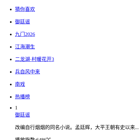
猜你喜欢
御廷谣
九门2026
江海潮生
二龙湖·村暖花开3
兵自风中来
南戏
热播榜
1
御廷谣
改编自行烟烟的同名小说。孟廷辉，大平王朝有史以来...
播放指数:6486℃