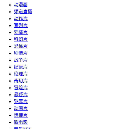
动漫画
频道直播
动作片
喜剧片
爱情片
科幻片
恐怖片
剧情片
战争片
纪录片
伦理片
奇幻片
冒险片
悬疑片
犯罪片
动画片
惊悚片
微电影