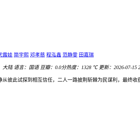
代露娃
简宇熙
邓孝慈
程泓鑫
范静雯
田嘉瑞
：
大陆
语言：
国语
豆瓣：0.0分
热度：1328 ℃
更新：
2026-07-15 
峥从彼此试探到相互信任，二人一路披荆斩棘为民谋利，最终收