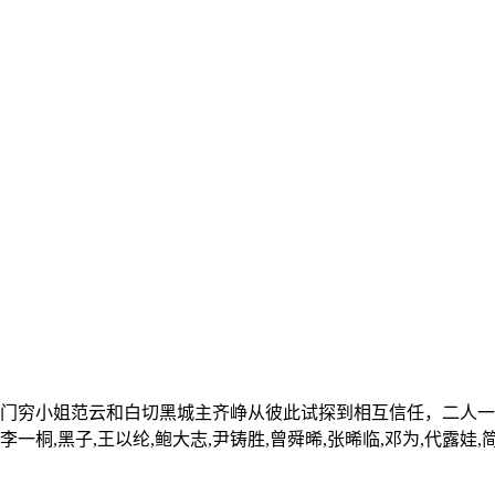
，名门穷小姐范云和白切黑城主齐峥从彼此试探到相互信任，二人
,黑子,王以纶,鲍大志,尹铸胜,曾舜晞,张晞临,邓为,代露娃,简