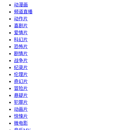
动漫画
频道直播
动作片
喜剧片
爱情片
科幻片
恐怖片
剧情片
战争片
纪录片
伦理片
奇幻片
冒险片
悬疑片
犯罪片
动画片
惊悚片
微电影