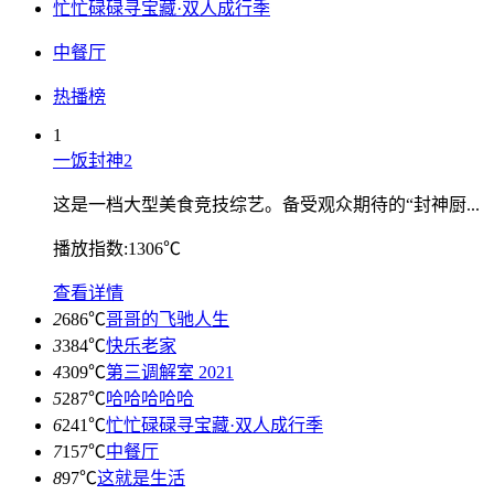
忙忙碌碌寻宝藏·双人成行季
中餐厅
热播榜
1
一饭封神2
这是一档大型美食竞技综艺。备受观众期待的“封神厨...
播放指数:1306℃
查看详情
2
686℃
哥哥的飞驰人生
3
384℃
快乐老家
4
309℃
第三调解室 2021
5
287℃
哈哈哈哈哈
6
241℃
忙忙碌碌寻宝藏·双人成行季
7
157℃
中餐厅
8
97℃
这就是生活