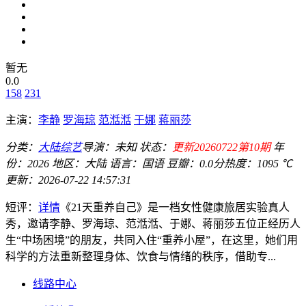
暂无
0.0
158
231
主演：
李静
罗海琼
范湉湉
于娜
蒋丽莎
分类：
大陆综艺
导演：
未知
状态：
更新20260722第10期
年
份：
2026
地区：
大陆
语言：
国语
豆瓣：0.0分
热度：1095 ℃
更新：
2026-07-22 14:57:31
短评：
详情
《21天重养自己》是一档女性健康旅居实验真人
秀，邀请李静、罗海琼、范湉湉、于娜、蒋丽莎五位正经历人
生“中场困境”的朋友，共同入住“重养小屋”，在这里，她们用
科学的方法重新整理身体、饮食与情绪的秩序，借助专...
线路中心