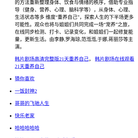
的方法重新整理身体、饮食与情绪的秩序，借助专业指
导（健身、营养、心理、脑科学等），从身体、心理、
生活状态等多 维度“重养自己”，探索人生的下半场更多
可能性。观众也将与姐姐们共同完成一场“宠养”之旅，
在线同步检测、打卡、记录变化，和姐姐们一起修复能
量，更新生活。由李静,罗海琼,范湉湉,于娜,蒋丽莎等主
演。
韩片剧场高清完整版21天重养自己
，
韩片剧场在线观看
21天重养自己
猜你喜欢
一饭封神2
哥哥的飞驰人生
快乐老家
哈哈哈哈哈