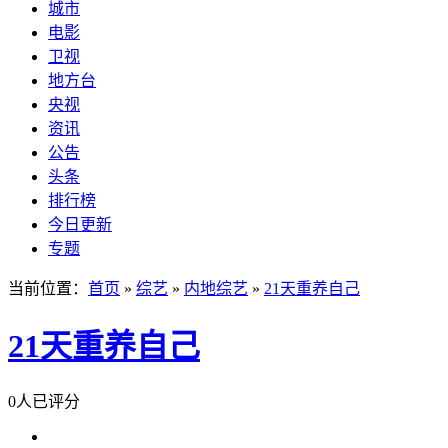
城市
电影
卫视
地方台
央视
资讯
公告
头条
排行榜
今日更新
专题
当前位置：
首页
»
综艺
»
内地综艺
»
21天重养自己
21天重养自己
0人已评分