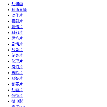
动漫画
频道直播
动作片
喜剧片
爱情片
科幻片
恐怖片
剧情片
战争片
纪录片
伦理片
奇幻片
冒险片
悬疑片
犯罪片
动画片
惊悚片
微电影