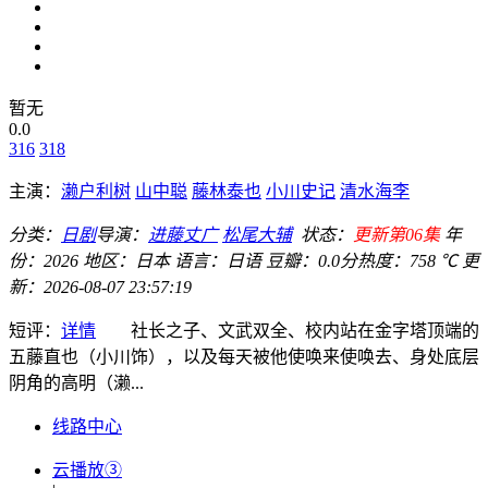
暂无
0.0
316
318
主演：
濑户利树
山中聪
藤林泰也
小川史记
清水海李
分类：
日剧
导演：
进藤丈广
松尾大辅
状态：
更新第06集
年
份：
2026
地区：
日本
语言：
日语
豆瓣：0.0分
热度：758 ℃
更
新：
2026-08-07 23:57:19
短评：
详情
社长之子、文武双全、校内站在金字塔顶端的
五藤直也（小川饰），以及每天被他使唤来使唤去、身处底层
阴角的高明（濑...
线路中心
云播放③