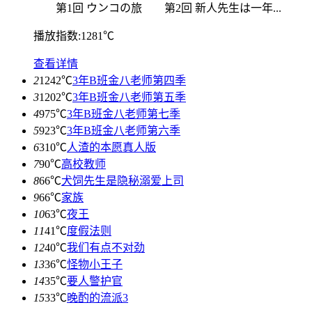
第1回 ウンコの旅 第2回 新人先生は一年...
播放指数:1281℃
查看详情
2
1242℃
3年B班金八老师第四季
3
1202℃
3年B班金八老师第五季
4
975℃
3年B班金八老师第七季
5
923℃
3年B班金八老师第六季
6
310℃
人渣的本愿真人版
7
90℃
高校教师
8
66℃
犬饲先生是隐秘溺爱上司
9
66℃
家族
10
63℃
夜王
11
41℃
度假法则
12
40℃
我们有点不对劲
13
36℃
怪物小王子
14
35℃
要人警护官
15
33℃
晚酌的流派3