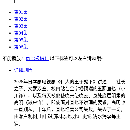
|
第01集
第02集
第03集
第04集
第05集
第06集
不能播放？
点此报错！
以下标签可以左右滑动哦~
详细剧情
2026年日本剧电视剧《仆人的王子殿下》讲述 社长
之子、文武双全、校内站在金字塔顶端的五藤直也（小
川饰），以及每天被他使唤来使唤去、身处底层阴角的
高明（濑户饰）。即使面对直也不讲理的要求，高明也
一直顺从。十年后，直也经营公司失败，失去了一切。
由濑户利树,山中聪,藤林泰也,小川史记,清水海李等主
演。