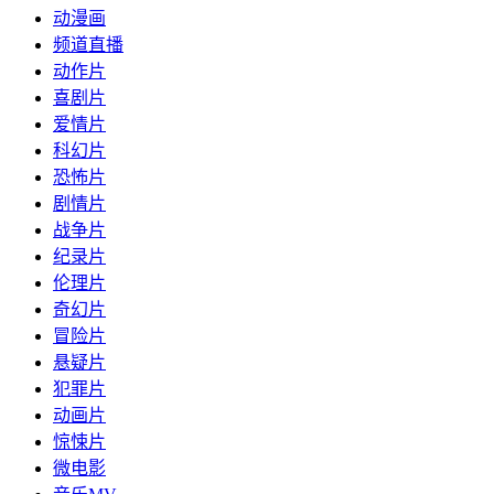
动漫画
频道直播
动作片
喜剧片
爱情片
科幻片
恐怖片
剧情片
战争片
纪录片
伦理片
奇幻片
冒险片
悬疑片
犯罪片
动画片
惊悚片
微电影