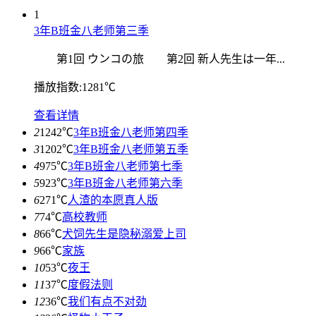
1
3年B班金八老师第三季
第1回 ウンコの旅 第2回 新人先生は一年...
播放指数:1281℃
查看详情
2
1242℃
3年B班金八老师第四季
3
1202℃
3年B班金八老师第五季
4
975℃
3年B班金八老师第七季
5
923℃
3年B班金八老师第六季
6
271℃
人渣的本愿真人版
7
74℃
高校教师
8
66℃
犬饲先生是隐秘溺爱上司
9
66℃
家族
10
53℃
夜王
11
37℃
度假法则
12
36℃
我们有点不对劲