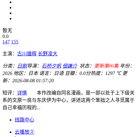
暂无
0.0
147
155
主演：
古川雄辉
长野凌大
分类：
日剧
导演：
石桥夕帆
佃謙介
状态：
更新第06集
年份：
2026
地区：
日本
语言：
日语
豆瓣：0.0分
热度：1297 ℃
更
新：
2026-08-08 01:57:20
短评：
详情
本作改编自同名漫画，是一部以处于上下级关
系的文原一良与东庆伊为中心，讲述这两个笨拙之人寻觅属于
自己幸福历程的...
线路中心
云播放③