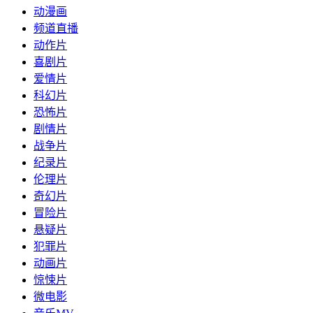
动漫画
频道直播
动作片
喜剧片
爱情片
科幻片
恐怖片
剧情片
战争片
纪录片
伦理片
奇幻片
冒险片
悬疑片
犯罪片
动画片
惊悚片
微电影