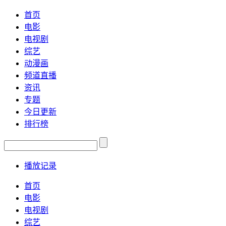
首页
电影
电视剧
综艺
动漫画
频道直播
资讯
专题
今日更新
排行榜
播放记录
首页
电影
电视剧
综艺