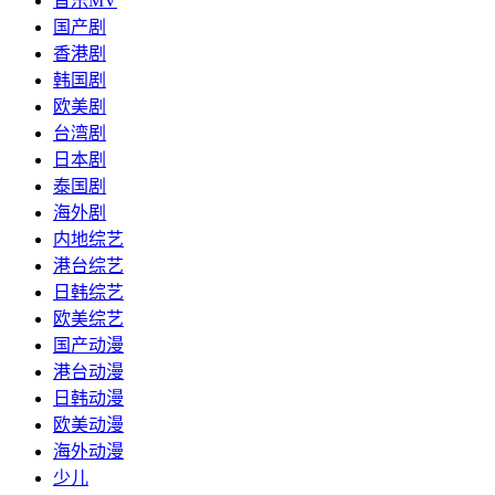
音乐MV
国产剧
香港剧
韩国剧
欧美剧
台湾剧
日本剧
泰国剧
海外剧
内地综艺
港台综艺
日韩综艺
欧美综艺
国产动漫
港台动漫
日韩动漫
欧美动漫
海外动漫
少儿