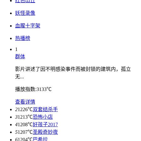
红色山丘
妖怪录像
血腥十字架
热播榜
1
群体
影片讲述了因不明感染事件而被封锁的建筑内，孤立
无...
播放指数:3133℃
查看详情
2
1226℃
双套结杀手
3
1213℃
恐怖小店
4
1208℃
好孩子2017
5
1207℃
圣殿奇妙夜
6
1204℃
巴希拉