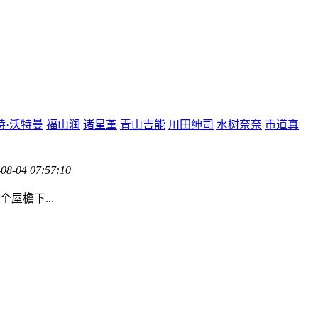
特·沃特曼
福山润
诸星堇
青山吉能
川田绅司
水树奈奈
市道真
08-04 07:57:10
檐下...