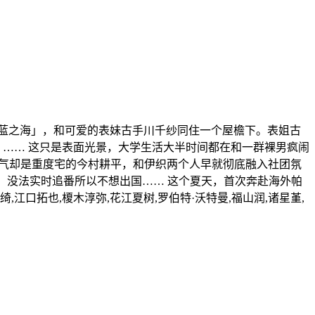
碧蓝之海」，和可爱的表妹古手川千纱同住一个屋檐下。表姐古
 …… 这只是表面光景，大学生活大半时间都在和一群裸男疯闹
相帅气却是重度宅的今村耕平，和伊织两个人早就彻底融入社团氛
过，没法实时追番所以不想出国…… 这个夏天，首次奔赴海外帕
,江口拓也,榎木淳弥,花江夏树,罗伯特·沃特曼,福山润,诸星堇,