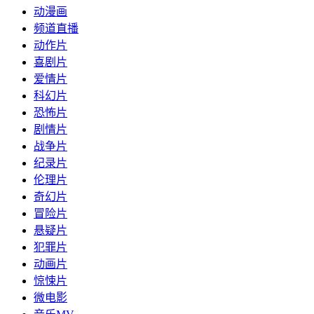
动漫画
频道直播
动作片
喜剧片
爱情片
科幻片
恐怖片
剧情片
战争片
纪录片
伦理片
奇幻片
冒险片
悬疑片
犯罪片
动画片
惊悚片
微电影