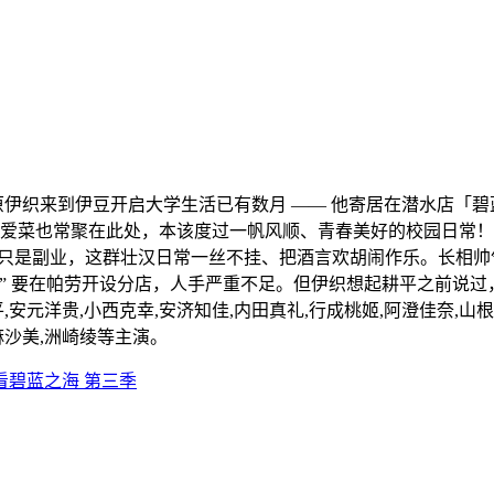
原伊织来到伊豆开启大学生活已有数月 —— 他寄居在潜水店「
爱菜也常聚在此处，本该度过一帆风顺、青春美好的校园日常！
o」，潜水只是副业，这群壮汉日常一丝不挂、把酒言欢胡闹作乐。长
豚” 要在帕劳开设分店，人手严重不足。但伊织想起耕平之前说
元洋贵,小西克幸,安济知佳,内田真礼,行成桃姬,阿澄佳奈,山根绮
麻沙美,洲崎绫等主演。
看碧蓝之海 第三季