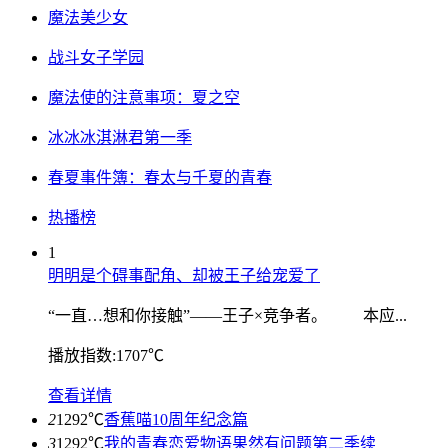
魔法美少女
战斗女子学园
魔法使的注意事项：夏之空
冰冰冰淇淋君第一季
春夏事件簿：春太与千夏的青春
热播榜
1
明明是个碍事配角、却被王子给宠爱了
“一直…想和你接触”——王子×竞争者。 本应...
播放指数:1707℃
查看详情
2
1292℃
香蕉喵10周年纪念篇
3
1292℃
我的青春恋爱物语果然有问题第二季续