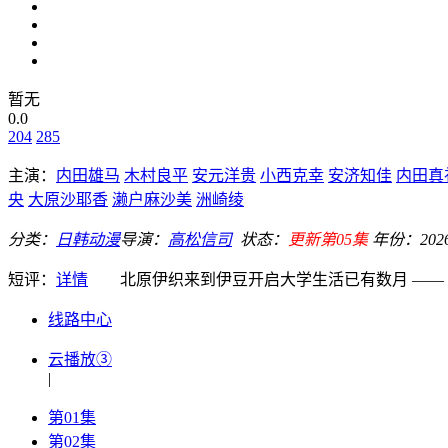
暂无
0.0
204
285
主演：
内田雄马
木村良平
安元洋贵
小西克幸
安济知佳
内田真
央
大原沙耶香
濑户麻沙美
洲崎绫
分类：
日韩动漫
导演：
高松信司
状态：
更新第05集
年份：
202
短评：
详情
北原伊织来到伊豆开启大学生活已有数月 —— 他
线路中心
云播放③
|
第01集
第02集