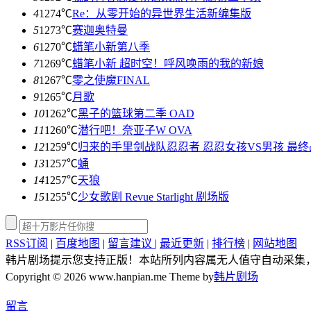
4
1274℃
Re：从零开始的异世界生活新编集版
5
1273℃
赛迦奥特曼
6
1270℃
蜡笔小新第八季
7
1269℃
蜡笔小新 超时空！呼风唤雨的我的新娘
8
1267℃
零之使魔FINAL
9
1265℃
月歌
10
1262℃
黑子的篮球第二季 OAD
11
1260℃
潜行吧！奈亚子W OVA
12
1259℃
归来的手里剑战队忍忍者 忍忍女孩VS男孩 最终
13
1257℃
蛹
14
1257℃
天狼
15
1255℃
少女歌剧 Revue Starlight 剧场版
RSS订阅
|
百度地图
|
留言建议
|
最近更新
|
排行榜
|
网站地图
韩片剧场提示您支持正版！本站所列内容属无人值守自动采集
Copyright © 2026 www.hanpian.me Theme by
韩片剧场
留言