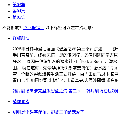
第03集
第04集
第05集
不能播放？
点此报错！
以下标签可以左右滑动哦~
详细剧情
2026年日韩动漫动漫画《碧蓝之海 第三季》讲述 北
手川奈奈华、成熟风情十足的滨冈梓，还有同班同学吉原
狂欢！ 原因是伊织加入的潜水社团「Peek a Bo
围。 就在这时，奈奈华拜托伊织前去帮忙：潜水店 “海
劳，全新的碧蓝爆笑生活正式开幕！由内田雄马,木村良平,安
青山吉能,川田绅司,水树奈奈,市道真央,大原沙耶香,濑户
韩片剧场高清完整版碧蓝之海 第三季
，
韩片剧场在线观
猜你喜欢
明明是个碍事配角、却被王子给宠爱了