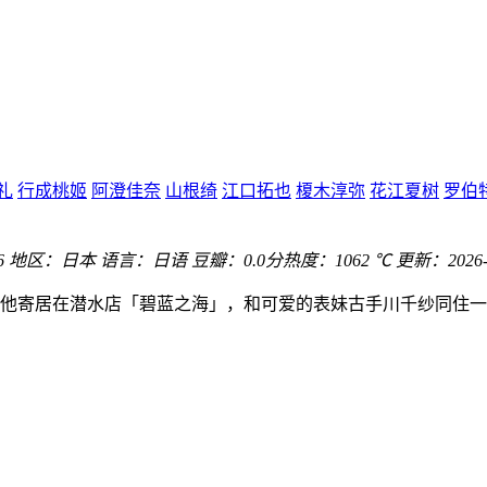
礼
行成桃姬
阿澄佳奈
山根绮
江口拓也
榎木淳弥
花江夏树
罗伯
6
地区：
日本
语言：
日语
豆瓣：0.0分
热度：1062 ℃
更新：
2026-
寄居在潜水店「碧蓝之海」，和可爱的表妹古手川千纱同住一个屋