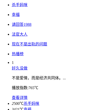
杀手妈咪
幸福
请回答1988
法官大人
现在不是出轨的问题
热播榜
1
好久没做
不是爱情，而是经济共同体。...
播放指数:765℃
查看详情
2
500℃
杀手妈咪
3
421℃
幸福