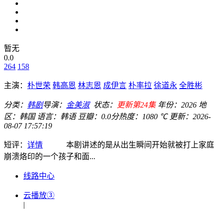
暂无
0.0
264
158
主演：
朴世荣
韩高恩
林志恩
成伊言
朴率拉
徐道永
全胜彬
分类：
韩剧
导演：
金美淑
状态：
更新第24集
年份：
2026
地
区：
韩国
语言：
韩语
豆瓣：0.0分
热度：1080 ℃
更新：
2026-
08-07 17:57:19
短评：
详情
本剧讲述的是从出生瞬间开始就被打上家庭
崩溃烙印的一个孩子和面...
线路中心
云播放③
|