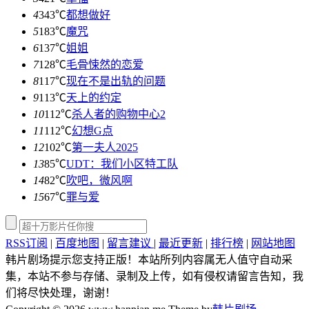
4
343℃
都想做好
5
183℃
魔咒
6
137℃
姐姐
7
128℃
毛骨悚然的恋爱
8
117℃
现在不是出轨的问题
9
113℃
天上的约定
10
112℃
杀人者的购物中心2
11
112℃
幻想G点
12
102℃
第一夫人2025
13
85℃
UDT：我们小区特工队
14
82℃
吹吧，微风啊
15
67℃
罪与爱
RSS订阅
|
百度地图
|
留言建议
|
最近更新
|
排行榜
|
网站地图
韩片剧场提示您支持正版！本站所列内容属无人值守自动采
集，本站不参与存储、录制及上传，如有侵权请留言告知，我
们将尽快处理，谢谢！