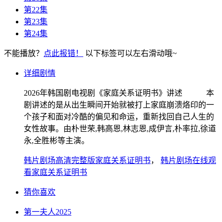
第22集
第23集
第24集
不能播放？
点此报错！
以下标签可以左右滑动哦~
详细剧情
2026年韩国剧电视剧《家庭关系证明书》讲述 本
剧讲述的是从出生瞬间开始就被打上家庭崩溃烙印的一
个孩子和面对冷酷的偏见和命运，重新找回自己人生的
女性故事。由朴世荣,韩高恩,林志恩,成伊言,朴率拉,徐道
永,全胜彬等主演。
韩片剧场高清完整版家庭关系证明书
，
韩片剧场在线观
看家庭关系证明书
猜你喜欢
第一夫人2025