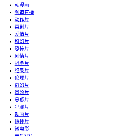
动漫画
频道直播
动作片
喜剧片
爱情片
科幻片
恐怖片
剧情片
战争片
纪录片
伦理片
奇幻片
冒险片
悬疑片
犯罪片
动画片
惊悚片
微电影