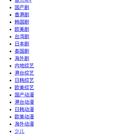
音乐MV
国产剧
香港剧
韩国剧
欧美剧
台湾剧
日本剧
泰国剧
海外剧
内地综艺
港台综艺
日韩综艺
欧美综艺
国产动漫
港台动漫
日韩动漫
欧美动漫
海外动漫
少儿