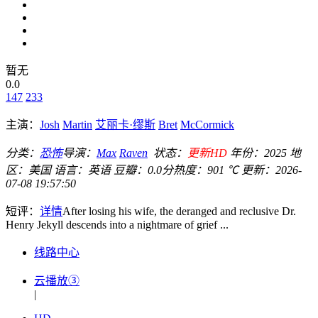
暂无
0.0
147
233
主演：
Josh
Martin
艾丽卡·缪斯
Bret
McCormick
分类：
恐怖
导演：
Max
Raven
状态：
更新HD
年份：
2025
地
区：
美国
语言：
英语
豆瓣：0.0分
热度：901 ℃
更新：
2026-
07-08 19:57:50
短评：
详情
After losing his wife, the deranged and reclusive Dr.
Henry Jekyll descends into a nightmare of grief ...
线路中心
云播放③
|