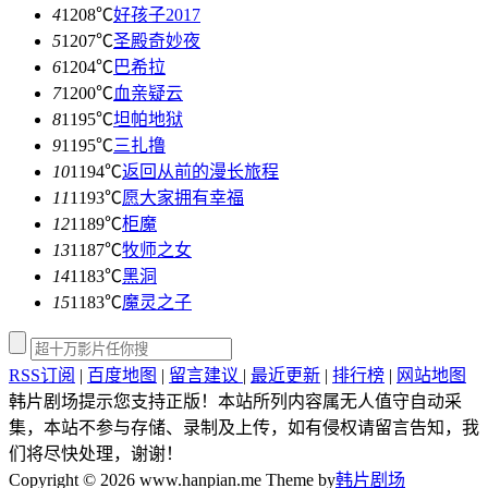
4
1208℃
好孩子2017
5
1207℃
圣殿奇妙夜
6
1204℃
巴希拉
7
1200℃
血亲疑云
8
1195℃
坦帕地狱
9
1195℃
三扎撸
10
1194℃
返回从前的漫长旅程
11
1193℃
愿大家拥有幸福
12
1189℃
柜魔
13
1187℃
牧师之女
14
1183℃
黑洞
15
1183℃
魔灵之子
RSS订阅
|
百度地图
|
留言建议
|
最近更新
|
排行榜
|
网站地图
韩片剧场提示您支持正版！本站所列内容属无人值守自动采
集，本站不参与存储、录制及上传，如有侵权请留言告知，我
们将尽快处理，谢谢！
Copyright © 2026 www.hanpian.me Theme by
韩片剧场