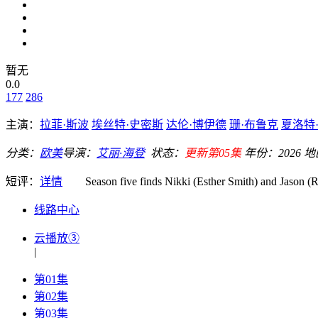
暂无
0.0
177
286
主演：
拉菲·斯波
埃丝特·史密斯
达伦·博伊德
珊·布鲁克
夏洛特
分类：
欧美
导演：
艾丽·海登
状态：
更新第05集
年份：
2026
地
短评：
详情
Season five finds Nikki (Esther Smith) and Jason (Rafe
线路中心
云播放③
|
第01集
第02集
第03集