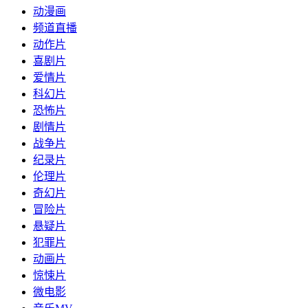
动漫画
频道直播
动作片
喜剧片
爱情片
科幻片
恐怖片
剧情片
战争片
纪录片
伦理片
奇幻片
冒险片
悬疑片
犯罪片
动画片
惊悚片
微电影