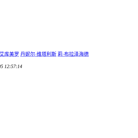
·艾库美罗
丹妮尔·维塔利斯
莉·布拉泽海德
05 12:57:14