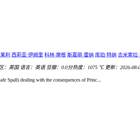
·莱利
西莉亚·伊姆里
科林·摩根
斯嘉丽·雷纳
库珀·特纳
吉米索拉
区：
英国
语言：
英语
豆瓣：0.0分
热度：1075 ℃
更新：
2026-08-
 Spall) dealing with the consequences of Princ...