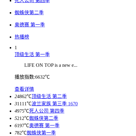
死人公司 第四季
蜘蛛侠第二季
奥德赛 第一季
热播榜
1
顶级生活 第一季
LIFE ON TOP is a new e...
播放指数:6632℃
查看详情
2
4862℃
顶级生活 第二季
3
1111℃
波兰家族 第三季 1670
4
975℃
死人公司 第四季
5
212℃
蜘蛛侠第二季
6
197℃
奥德赛 第一季
7
82℃
蜘蛛侠第一季