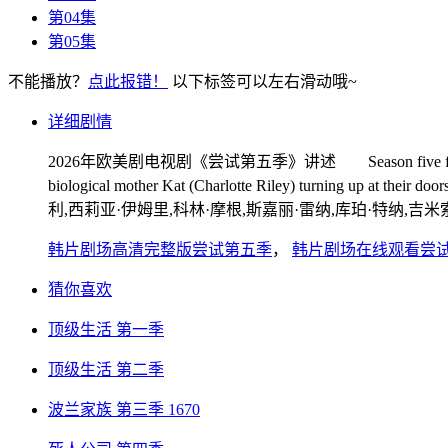
第04集
第05集
不能播放？
点此报错！
以下标签可以左右滑动哦~
详细剧情
2026年欧美剧电视剧《尝试第五季》讲述 Season five finds Nikki (Esther 
biological mother Kat (Charlotte Riley) turning up at 
利,西莉亚·伊姆里,科林·摩根,斯嘉丽·雷纳,库珀·特纳,吉
韩片剧场高清完整版尝试第五季
，
韩片剧场在线观看尝
猜你喜欢
顶级生活 第一季
顶级生活 第二季
波兰家族 第三季 1670