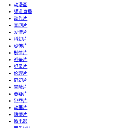
动漫画
频道直播
动作片
喜剧片
爱情片
科幻片
恐怖片
剧情片
战争片
纪录片
伦理片
奇幻片
冒险片
悬疑片
犯罪片
动画片
惊悚片
微电影