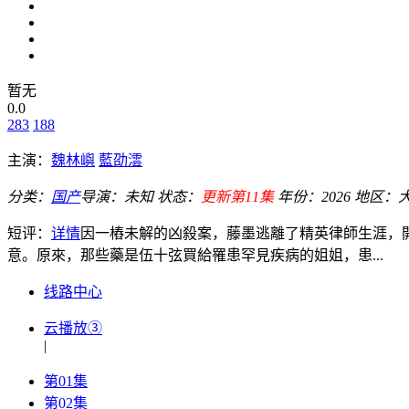
暂无
0.0
283
188
主演：
魏林嶼
藍劭澐
分类：
国产
导演：
未知
状态：
更新第11集
年份：
2026
地区：
短评：
详情
因一樁未解的凶殺案，藤墨逃離了精英律師生涯，
意。原來，那些藥是伍十弦買給罹患罕見疾病的姐姐，患...
线路中心
云播放③
|
第01集
第02集