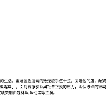
洞的生活。畫著藍色唇膏的叛逆歌手伍十弦，闖進他的店，頻繁
藍嘴唇」。面對醫療體系與社會正義的壓力，兩個破碎的靈魂
耽美劇由魏林嶼,藍劭澐等主演。