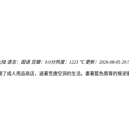
大陆
语言：
国语
豆瓣：0.0分
热度：1223 ℃
更新：
2026-08-05 20:
開了成人用品商店，過著荒唐空洞的生活。畫著藍色唇膏的叛逆