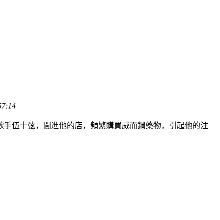
57:14
歌手伍十弦，闖進他的店，頻繁購買威而鋼藥物，引起他的注