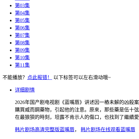
第03集
第04集
第05集
第06集
第07集
第08集
第09集
第10集
第11集
不能播放？
点此报错！
以下标签可以左右滑动哦~
详细剧情
2026年国产剧电视剧《蓝嘴唇》讲述因一樁未解的凶
購買威而鋼藥物，引起他的注意。原來，那些藥是伍十弦
在最狼狽的時刻，坦露不肯示人的傷口，也找到了繼續愛
韩片剧场高清完整版蓝嘴唇
，
韩片剧场在线观看蓝嘴唇