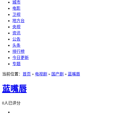
城市
电影
卫视
地方台
央视
资讯
公告
头条
排行榜
今日更新
专题
当前位置：
首页
»
电视剧
»
国产剧
»
蓝嘴唇
蓝嘴唇
0人已评分