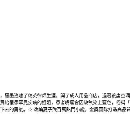
殺案，藤墨逃離了精英律師生涯，開了成人用品商店，過著荒唐空
買給罹患罕見疾病的姐姐，患者嘴唇會因缺氧染上藍色，俗稱「
下去的勇氣。☆ 改編夏子煦百萬熱門小說，金獎團隊打造高品質