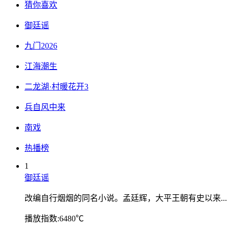
猜你喜欢
御廷谣
九门2026
江海潮生
二龙湖·村暖花开3
兵自风中来
南戏
热播榜
1
御廷谣
改编自行烟烟的同名小说。孟廷辉，大平王朝有史以来...
播放指数:6480℃