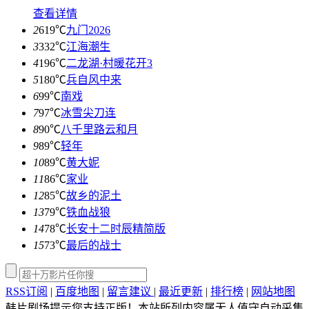
查看详情
2
619℃
九门2026
3
332℃
江海潮生
4
196℃
二龙湖·村暖花开3
5
180℃
兵自风中来
6
99℃
南戏
7
97℃
冰雪尖刀连
8
90℃
八千里路云和月
9
89℃
轻年
10
89℃
黄大妮
11
86℃
家业
12
85℃
故乡的泥土
13
79℃
铁血战狼
14
78℃
长安十二时辰精简版
15
73℃
最后的战士
RSS订阅
|
百度地图
|
留言建议
|
最近更新
|
排行榜
|
网站地图
韩片剧场提示您支持正版！本站所列内容属无人值守自动采集