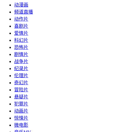
动漫画
频道直播
动作片
喜剧片
爱情片
科幻片
恐怖片
剧情片
战争片
纪录片
伦理片
奇幻片
冒险片
悬疑片
犯罪片
动画片
惊悚片
微电影