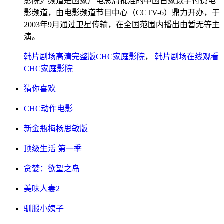
影院》频道是国家广电总局批准的中国首家数字付费电
影频道，由电影频道节目中心（CCTV-6）鼎力开办，于
2003年9月通过卫星传输，在全国范围内播出由暂无等主
演。
韩片剧场高清完整版CHC家庭影院
，
韩片剧场在线观看
CHC家庭影院
猜你喜欢
CHC动作电影
新金瓶梅杨思敏版
顶级生活 第一季
贪婪：欲望之岛
美味人妻2
驯服小姨子