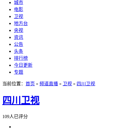
城市
电影
卫视
地方台
央视
资讯
公告
头条
排行榜
今日更新
专题
当前位置：
首页
»
频道直播
»
卫视
»
四川卫视
四川卫视
109人已评分