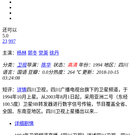
还可以
5.0
23
997
主演：
杨林
郭冬
党英
徐丹
分类：
卫视
导演：
陈华
状态：
高清
年份：
1994
地区：
四川
语言：
国语
豆瓣：0.0分
热度：264 ℃
更新：
2018-10-15
03:24:08
短评：
详情
四川卫视，四川广播电视台旗下的卫星频道，于
1994年10月上星。从2003年8月1日起，采用亚洲二号（东经
100.5度）卫星9B转发器进行数字信号传输，节目覆盖全省、
全国、东南亚地区。四川卫视上星播出以来...
详细剧情