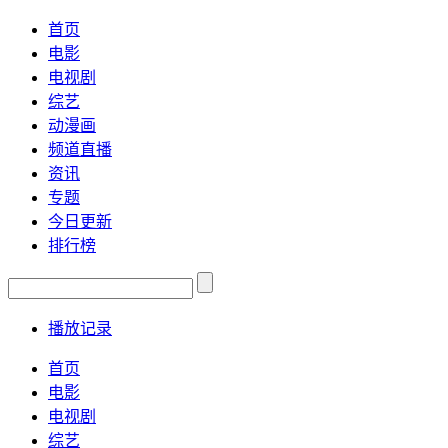
首页
电影
电视剧
综艺
动漫画
频道直播
资讯
专题
今日更新
排行榜
播放记录
首页
电影
电视剧
综艺