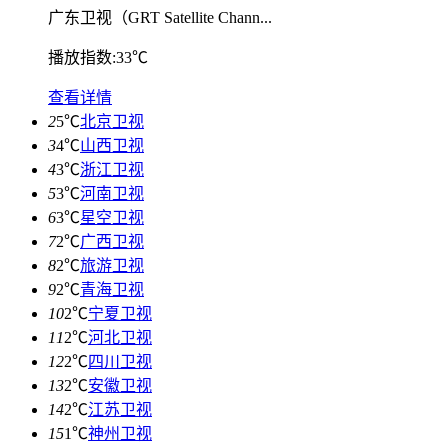
广东卫视（GRT Satellite Chann...
播放指数:33℃
查看详情
2
5℃
北京卫视
3
4℃
山西卫视
4
3℃
浙江卫视
5
3℃
河南卫视
6
3℃
星空卫视
7
2℃
广西卫视
8
2℃
旅游卫视
9
2℃
青海卫视
10
2℃
宁夏卫视
11
2℃
河北卫视
12
2℃
四川卫视
13
2℃
安徽卫视
14
2℃
江苏卫视
15
1℃
神州卫视