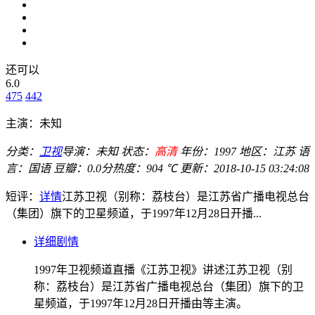
还可以
6.0
475
442
主演：
未知
分类：
卫视
导演：
未知
状态：
高清
年份：
1997
地区：
江苏
语
言：
国语
豆瓣：0.0分
热度：904 ℃
更新：
2018-10-15 03:24:08
短评：
详情
江苏卫视（别称：荔枝台）是江苏省广播电视总台
（集团）旗下的卫星频道，于1997年12月28日开播...
详细剧情
1997年卫视频道直播《江苏卫视》讲述江苏卫视（别
称：荔枝台）是江苏省广播电视总台（集团）旗下的卫
星频道，于1997年12月28日开播由等主演。