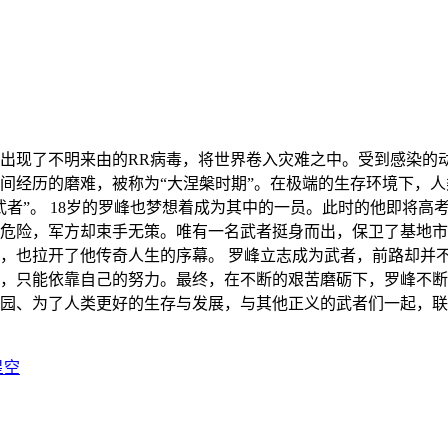
球上出现了不明来由的RR病毒，将世界卷入灾难之中。受到感染
间经历的磨难，被称为“大涅槃时期”。在极端的生存环境下，
武者”。 18岁的罗峰也梦想着成为其中的一员。此时的他即将
危险，军方却束手无策。唯有一名武者挺身而出，保卫了基地市
，也拉开了他传奇人生的序幕。 罗峰立志成为武者，前路却并
，只能依靠自己的努力。最终，在不断的艰苦磨砺下，罗峰不断
园、为了人类更好的生存与发展，与其他正义的武者们一起，联
星空