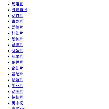
动漫画
频道直播
动作片
喜剧片
爱情片
科幻片
恐怖片
剧情片
战争片
纪录片
伦理片
奇幻片
冒险片
悬疑片
犯罪片
动画片
惊悚片
微电影