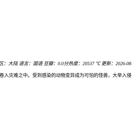
区：
大陆
语言：
国语
豆瓣：0.0分
热度：20537 ℃
更新：
2026-08
界卷入灾难之中。受到感染的动物变异成为可怕的怪兽，大举入