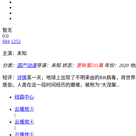
暂无
0.0
694
1252
主演：
未知
分类：
国产动漫
导演：
未知
状态：
更新第235集
年份：
2020
地
短评：
详情
某一天，地球上出现了不明来由的RR病毒，将世
堡垒。人类在这一段时间经历的磨难，被称为“大涅槃...
线路中心
云播放③
|
云播放④
|
云播放⑤