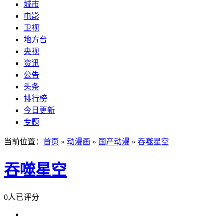
城市
电影
卫视
地方台
央视
资讯
公告
头条
排行榜
今日更新
专题
当前位置：
首页
»
动漫画
»
国产动漫
»
吞噬星空
吞噬星空
0人已评分