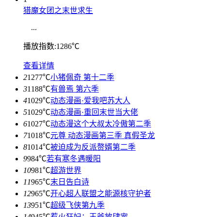
猎魔女团之末世求生
...
播放指数:1286℃
查看详情
2
1277℃
小猪佩奇 第十二季
3
1188℃
有兽焉 第六季
4
1029℃
动态漫画·爱我吧苏大人
5
1029℃
动态漫画·重回末世当大佬
6
1027℃
动态漫这个大叔太冷傲第二季
7
1018℃
元尊 动态漫画第三季 真假圣龙
8
1014℃
被迫成为反派赘婿第二季
9
984℃
若有寒冬遇暖阳
10
981℃
超游世界
11
965℃
末日告白诗
12
965℃
开心超人联盟之能源核守护者
13
951℃
超级飞侠第九季
14
945℃
惹火狂妃：王爷放肆宠