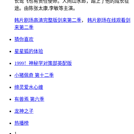
长莺飞也有责任使命。人间山水郎，踏上了他的成长征
途。由陈张太康,李敏等主演。
韩片剧场高清完整版剑来第二季
，
韩片剧场在线观看剑
来第二季
猜你喜欢
星星狐的体验
1999！神秘学对策部英配版
小猪佩奇 第十二季
缔灵爱水心缠
有兽焉 第六季
龙神之子
热播榜
1