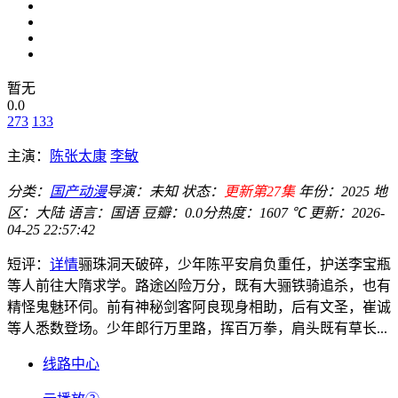
暂无
0.0
273
133
主演：
陈张太康
李敏
分类：
国产动漫
导演：
未知
状态：
更新第27集
年份：
2025
地
区：
大陆
语言：
国语
豆瓣：0.0分
热度：1607 ℃
更新：
2026-
04-25 22:57:42
短评：
详情
骊珠洞天破碎，少年陈平安肩负重任，护送李宝瓶
等人前往大隋求学。路途凶险万分，既有大骊铁骑追杀，也有
精怪鬼魅环伺。前有神秘剑客阿良现身相助，后有文圣，崔诚
等人悉数登场。少年郎行万里路，挥百万拳，肩头既有草长...
线路中心