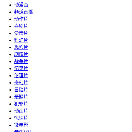
动漫画
频道直播
动作片
喜剧片
爱情片
科幻片
恐怖片
剧情片
战争片
纪录片
伦理片
奇幻片
冒险片
悬疑片
犯罪片
动画片
惊悚片
微电影