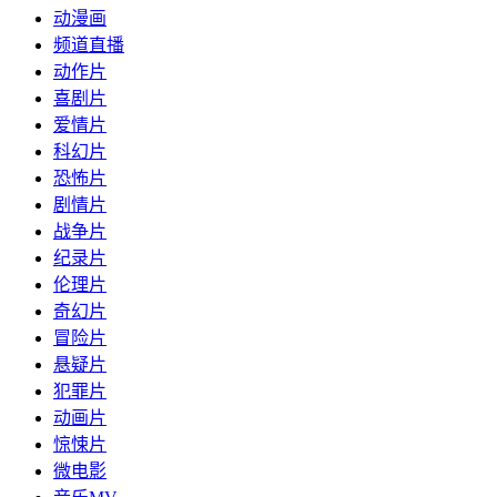
动漫画
频道直播
动作片
喜剧片
爱情片
科幻片
恐怖片
剧情片
战争片
纪录片
伦理片
奇幻片
冒险片
悬疑片
犯罪片
动画片
惊悚片
微电影