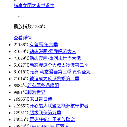
猎魔女团之末世求生
...
播放指数:1286℃
查看详情
2
1188℃
有兽焉 第六季
3
1029℃
动态漫画·爱我吧苏大人
4
1029℃
动态漫画·重回末世当大佬
5
1027℃
动态漫这个大叔太冷傲第二季
6
1018℃
元尊 动态漫画第三季 真假圣龙
7
1014℃
被迫成为反派赘婿第二季
8
984℃
若有寒冬遇暖阳
9
981℃
超游世界
10
965℃
末日告白诗
11
965℃
开心超人联盟之能源核守护者
12
951℃
超级飞侠第九季
13
945℃
惹火狂妃：王爷放肆宠
14
944℃
DreamHunter-狩梦人-