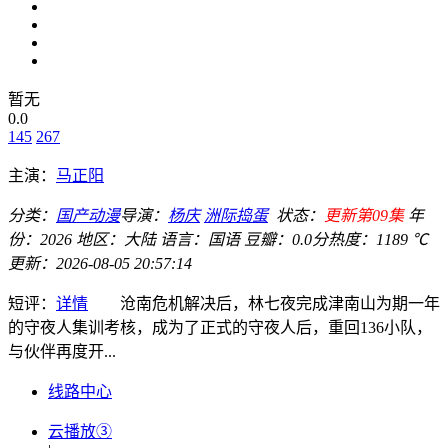
暂无
0.0
145
267
主演：
马正阳
分类：
国产动漫
导演：
杨庆
洲际捣蛋
状态：
更新第09集
年
份：
2026
地区：
大陆
语言：
国语
豆瓣：0.0分
热度：1189 ℃
更新：
2026-08-05 20:57:14
短评：
详情
沧南危机解决后，林七夜完成津南山为期一年
的守夜人集训考核，成为了正式的守夜人后，重回136小队，
与伙伴再度开...
线路中心
云播放③