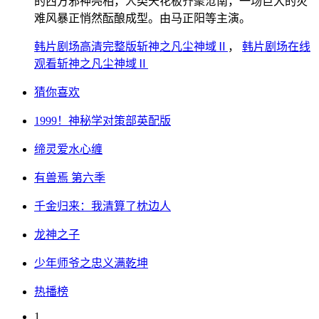
的西方邪神亮相，人类天花板齐聚沧南，一场巨大的灾
难风暴正悄然酝酿成型。由马正阳等主演。
韩片剧场高清完整版斩神之凡尘神域Ⅱ
，
韩片剧场在线
观看斩神之凡尘神域Ⅱ
猜你喜欢
1999！神秘学对策部英配版
缔灵爱水心缠
有兽焉 第六季
千金归来：我清算了枕边人
龙神之子
少年师爷之忠义满乾坤
热播榜
1